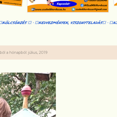
💥KÖLCSÖNZÉS 💥
💥KEDVEZMÉNYEK, VISZONYTELADÁS💥
💥A
l a hónapból: július, 2019