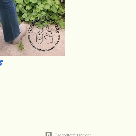
S
Üzemeltető: Blogger