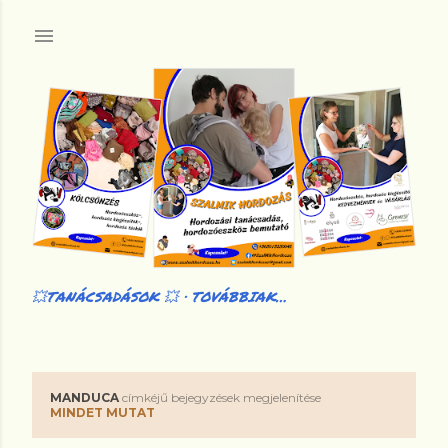
Ugrás a fő tartalomra
💥TANÁCSADÁSOK 💥
TOVÁBBIAK…
MANDUCA
címkéjű bejegyzések megjelenítése
B
MINDET MUTAT