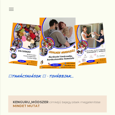
Ugrás a fő tartalomra
💥TANÁCSADÁSOK 💥
TOVÁBBIAK…
KENGURU_MÓDSZER
címkéjű bejegyzések megjelenítése
B
MINDET MUTAT