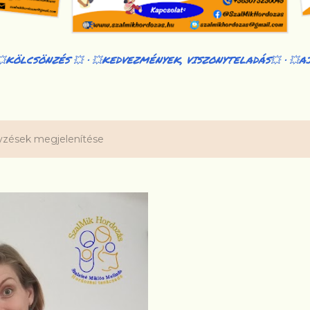
💥KÖLCSÖNZÉS 💥
💥KEDVEZMÉNYEK, VISZONYTELADÁS💥
💥A
yzések megjelenítése