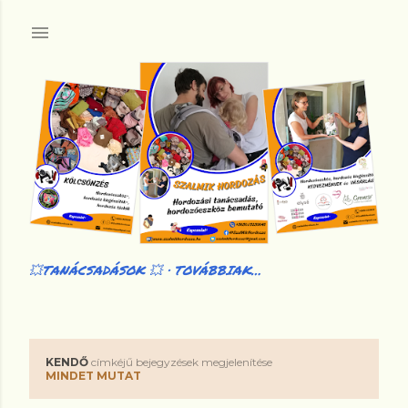
Ugrás a fő tartalomra
💥TANÁCSADÁSOK 💥
TOVÁBBIAK…
KENDŐ
címkéjű bejegyzések megjelenítése
B
MINDET MUTAT