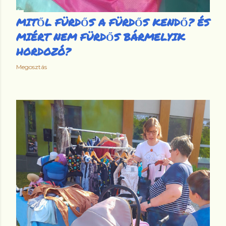
MITŐL FÜRDŐS A FÜRDŐS KENDŐ? ÉS
MIÉRT NEM FÜRDŐS BÁRMELYIK
HORDOZÓ?
Megosztás