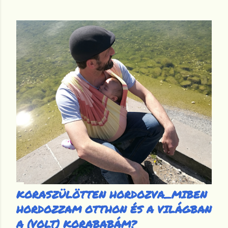
e
j
e
g
y
z
é
s
e
k
KORASZÜLÖTTEN HORDOZVA_MIBEN
HORDOZZAM OTTHON ÉS A VILÁGBAN
A (VOLT) KORABABÁM?