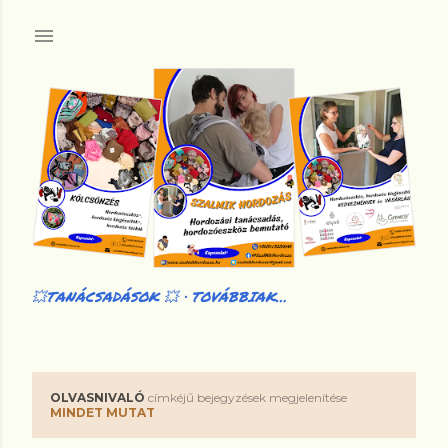
Ugrás a fő tartalomra
💥TANÁCSADÁSOK 💥
TOVÁBBIAK…
OLVASNIVALÓ
címkéjű bejegyzések megjelenítése
B
MINDET MUTAT