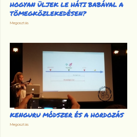
HOGYAN ÜLJEK LE HÁTI BABÁVAL A
TÖMEGKÖZLEKEDÉSEN?
Megosztás
KENGURU MÓDSZER ÉS A HORDOZÁS
Megosztás