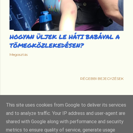
HOGYAN ÜLJEK LE HÁTI BABÁVAL A
TÖMEGKÖZLEKEDÉSEN?
Megosztás
RÉGEBBI BEJEGYZÉSEK
This site uses cookies from Google to deliver its services
and to analyze traffic. Your IP address and user-agent are
Üzemeltető: Blogger
shared with Google along with performance and security
Téma képeinek készítője:
Gintare Marcel
metrics to ensure quality of service, generate usage