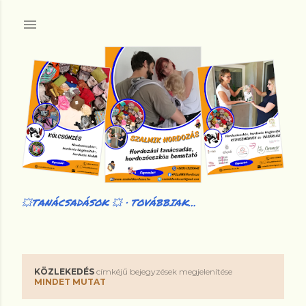
Ugrás a fő tartalomra
💥TANÁCSADÁSOK 💥
TOVÁBBIAK…
KÖZLEKEDÉS
címkéjű bejegyzések megjelenítése
B
MINDET MUTAT