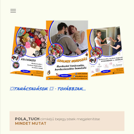
Ugrás a fő tartalomra
💥TANÁCSADÁSOK 💥
TOVÁBBIAK…
POLA_TUCH
címkéjű bejegyzések megjelenítése
B
MINDET MUTAT