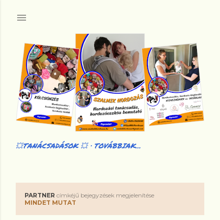
Ugrás a fő tartalomra
💥TANÁCSADÁSOK 💥
TOVÁBBIAK…
PARTNER
címkéjű bejegyzések megjelenítése
B
MINDET MUTAT