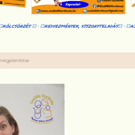
💥KÖLCSÖNZÉS 💥
💥KEDVEZMÉNYEK, VISZONYTELADÁS💥
💥A
megjelenítése